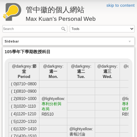
skip to content
管中徽的個人網站
Max Kuan's Personal Web
Sidebar
105學年下學期教授科目
@darkgrey:
節
@darkgrey:
@darkgrey:
@darkgrey:
@darkg
堂
週一
週二
週三
週
Period
Mon.
Tue.
Wed.
Thu
( 0)0710~0800
( 1)0810~0900
( 2)0910~1000
@lightyellow:
@lightye
專利分析與
專利說
( 3)1020~1110
布局
研究
( 4)1120~1210
RB510
RB510
( 5)1220~1310
( 6)1320~1410
@lightyellow:
書報討論
( 7)1420~1510