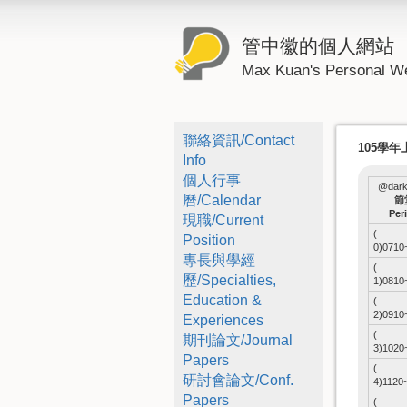
管中徽的個人網站
Max Kuan's Personal W
聯絡資訊/Contact
105學
Info
個人行事
@dark
曆/Calendar
節
Per
現職/Current
(
Position
0)0710
專長與學經
(
歷/Specialties,
1)0810
Education &
(
2)0910
Experiences
(
期刊論文/Journal
3)1020
Papers
(
研討會論文/Conf.
4)1120
Papers
(