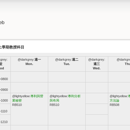
eb
年上學期教授科目
grey:
@darkgrey:
週一
@darkgrey:
週二
@darkgrey:
@darkgr
堂
Mon.
Tue.
週三
Thu
iod
Wed.
~0800
~0900
@lightyellow:
專利與營
@lightyellow:
專利分析
@lightyellow:
~1000
業秘密
與布局
方法論
RB510
RB510
RB508
~1110
~1210