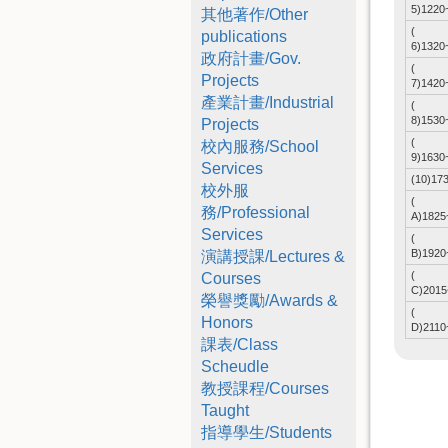
5)1220
其他著作/Other
(
publications
6)1320
政府計畫/Gov.
(
Projects
7)1420
產業計畫/Industrial
(
8)1530
Projects
(
校內服務/School
9)1630
Services
(10)17
校外服
(
務/Professional
A)1825
Services
(
B)1920
演講授課/Lectures &
(
Courses
C)2015
榮譽獎勵/Awards &
(
Honors
D)2110
課表/Class
Scheudle
教授課程/Courses
Taught
指導學生/Students